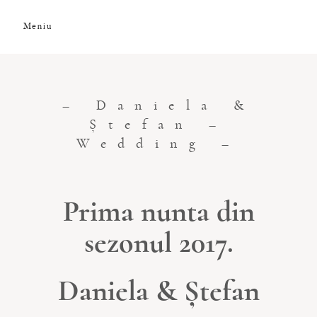
Meniu
DESPRE NOI
– Daniela &
GALERIE FOTO
Ștefan –
Wedding –
GALERIE VIDEO
Prima nunta din
PREMII
sezonul 2017.
CLIENȚI
Daniela & Ștefan