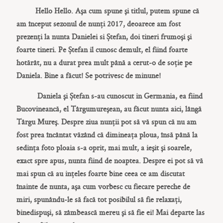
CONTACT
Hello Hello. Așa cum spune și titlul, putem spune că
am început sezonul de nunți 2017, deoarece am fost
prezenți la nunta Danielei si Ștefan, doi tineri frumoși și
foarte tineri. Pe Ștefan il cunosc demult, el fiind foarte
hotărât, nu a durat prea mult până a cerut-o de soție pe
Daniela. Bine a făcut! Se potrivesc de minune!
COPYRIGHT © 2017 • PAUL BUDUSAN
Daniela și Ștefan s-au cunoscut in Germania, ea fiind
Bucovineancă, el Târgumureșean, au făcut nunta aici, lângă
Târgu Mureș. Despre ziua nunții pot să vă spun că nu am
fost prea încântat văzând că dimineața ploua, însă până la
sedința foto ploaia s-a oprit, mai mult, a ieșit și soarele,
exact spre apus, nunta fiind de noaptea. Despre ei pot să vă
mai spun că au ințeles foarte bine ceea ce am discutat
înainte de nunta, așa cum vorbesc cu fiecare pereche de
miri, spunându-le să facă tot posibilul să fie relaxați,
binedispuși, să zâmbească mereu și să fie ei! Mai departe las