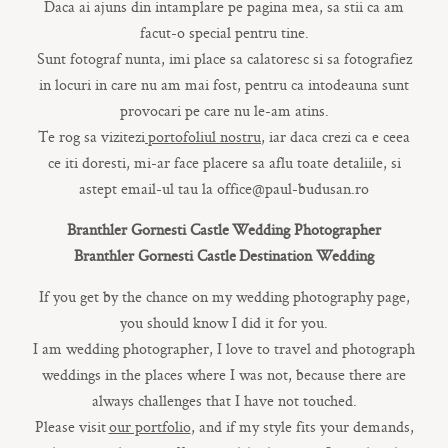
CONTACT
Daca ai ajuns din intamplare pe pagina mea, sa stii ca am
facut-o special pentru tine.
Sunt fotograf nunta, imi place sa calatoresc si sa fotografiez
in locuri in care nu am mai fost, pentru ca intodeauna sunt
provocari pe care nu le-am atins.
Te rog sa vizitezi
portofoliul nostru
, iar daca crezi ca e ceea
ce iti doresti, mi-ar face placere sa aflu toate detaliile, si
COPYRIGHT © 2017 • PAUL BUDUSAN
astept email-ul tau la office@paul-budusan.ro
Branthler Gornesti Castle Wedding Photographer
Branthler Gornesti Castle Destination Wedding
If you get by the chance on my wedding photography page,
you should know I did it for you.
I am wedding photographer, I love to travel and photograph
weddings in the places where I was not, because there are
always challenges that I have not touched.
Please visit
our portfolio
, and if my style fits your demands,