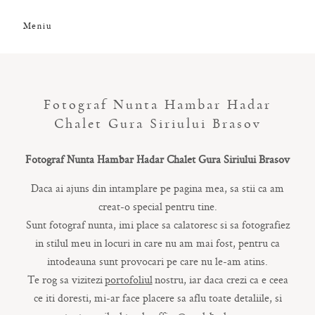
Meniu
DESPRE NOI
Fotograf Nunta Hambar Hadar
GALERIE FOTO
Chalet Gura Siriului Brasov
Fotograf Nunta Hambar Hadar Chalet Gura Siriului Brasov
GALERIE VIDEO
Daca ai ajuns din intamplare pe pagina mea, sa stii ca am
creat-o special pentru tine.
PREMII
Sunt fotograf nunta, imi place sa calatoresc si sa fotografiez
in stilul meu in locuri in care nu am mai fost, pentru ca
intodeauna sunt provocari pe care nu le-am atins.
CLIENȚI
Te rog sa vizitezi
portofoliul
nostru, iar daca crezi ca e ceea
ce iti doresti, mi-ar face placere sa aflu toate detaliile, si