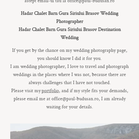
CONTACT
astept email-ul tau la office@paul-budusan.ro
Hadar Chalet Barn Gura Siriului Brasov Wedding
Photographer
Hadar Chalet Barn Gura Siriului Brasov Destination
Wedding
If you get by the chance on my wedding photography page,
COPYRIGHT © 2017 • PAUL BUDUSAN
you should know I did it for you.
I am wedding photographer, I love to travel and photograph
weddings in the places where I was not, because there are
always challenges that I have not touched.
Please visit my
portfolio
, and if my style fits your demands,
please email me at office@paul-budusan.ro, I am already
waiting for your details.