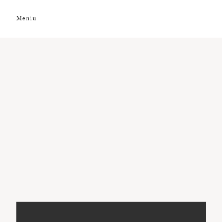
Meniu
DESPRE NOI
GALERIE FOTO
GALERIE VIDEO
PREMII
CLIENȚI