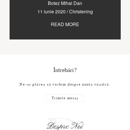
CONTACT
Botez Mihai Dan
11 iunie 2020
/
Christening
READ MORE
COPYRIGHT © 2017 • PAUL BUDUSAN
Întrebări?
Ne-ar plăcea să vorbim despre nunta voastră.
Trimite mesaj
Despre Noi