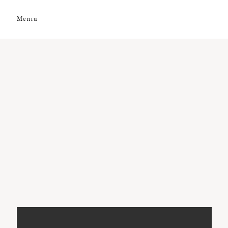
Meniu
DESPRE NOI
GALERIE FOTO
GALERIE VIDEO
PREMII
CLIENȚI