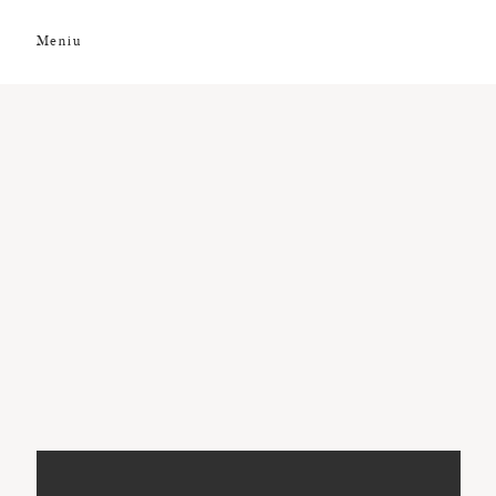
Meniu
DESPRE NOI
GALERIE FOTO
GALERIE VIDEO
PREMII
CLIENȚI