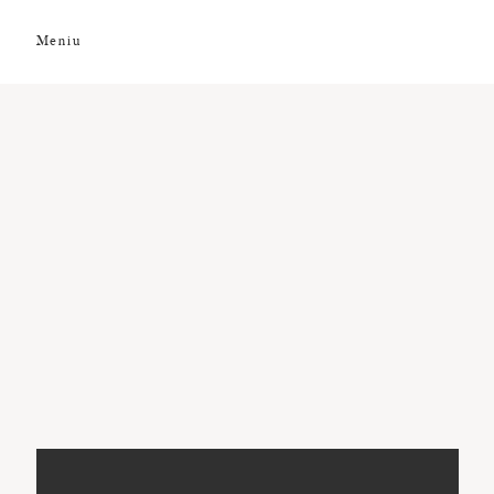
Meniu
DESPRE NOI
GALERIE FOTO
GALERIE VIDEO
PREMII
CLIENȚI