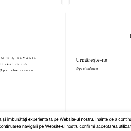
 MUREȘ, ROMANIA
Urmărește-ne
0 743 575 258
@paulbudusan
e@paul-budusan.ro
za și îmbunătăți experiența ta pe Website-ul nostru. Înainte de a cont
ontinuarea navigării pe Website-ul nostru confirmi acceptarea utilizări