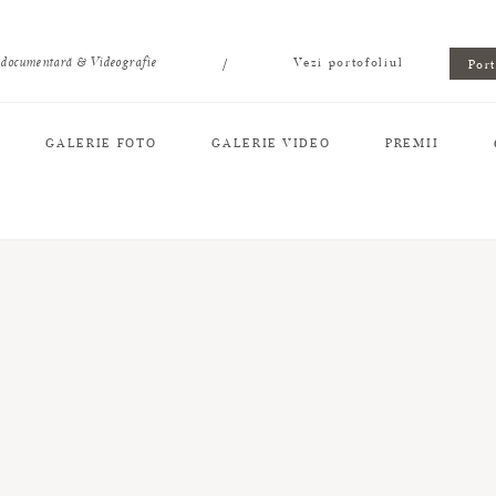
/
 documentară & Videografie
Vezi portofoliul
Por
GALERIE FOTO
GALERIE VIDEO
PREMII