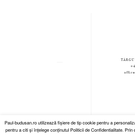
TÂRGU
+4
offic
Paul-budusan.ro utilizează fişiere de tip cookie pentru a personali
pentru a citi și înțelege conținutul
Politicii de Confidentialitate.
Prin c