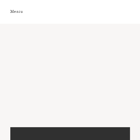
Meniu
DESPRE NOI
GALERIE FOTO
GALERIE VIDEO
PREMII
CLIENȚI