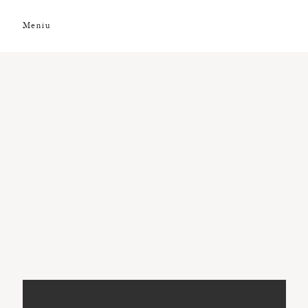
Meniu
DESPRE NOI
GALERIE FOTO
GALERIE VIDEO
PREMII
CLIENȚI