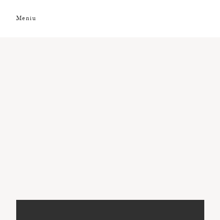
Meniu
DESPRE NOI
GALERIE FOTO
GALERIE VIDEO
PREMII
CLIENȚI