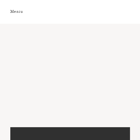
Meniu
DESPRE NOI
GALERIE FOTO
GALERIE VIDEO
PREMII
CLIENȚI