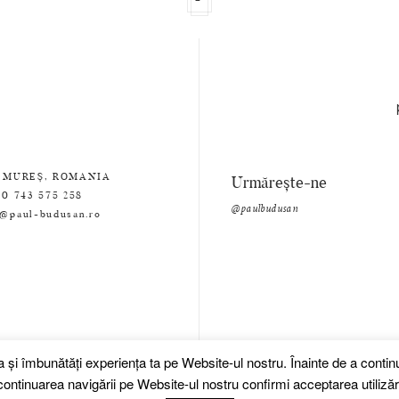
 MUREȘ, ROMANIA
Urmărește-ne
0 743 575 258
@paulbudusan
e@paul-budusan.ro
za și îmbunătăți experiența ta pe Website-ul nostru. Înainte de a cont
ontinuarea navigării pe Website-ul nostru confirmi acceptarea utilizări