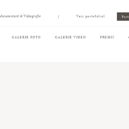
/
 documentară & Videografie
Vezi portofoliul
Por
GALERIE FOTO
GALERIE VIDEO
PREMII