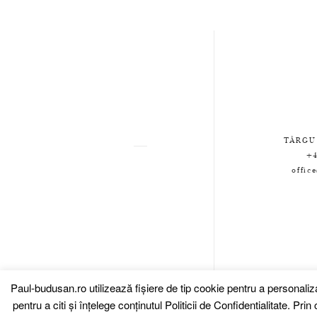
TÂRGU
+4
offic
Paul-budusan.ro utilizează fişiere de tip cookie pentru a personali
pentru a citi și înțelege conținutul
Politicii de Confidentialitate.
Prin c