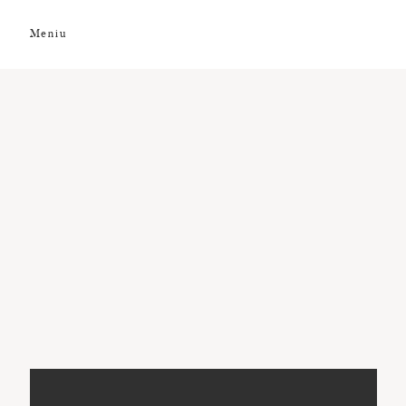
Meniu
DESPRE NOI
GALERIE FOTO
GALERIE VIDEO
PREMII
CLIENȚI