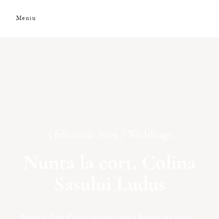
Meniu
N
DESPRE NOI
GALERIE FOTO
GALERIE VIDEO
5 februarie 2019 /
Weddings
PREMII
Nunta la cort, Colina
Sasului Ludus
CLIENȚI
Nunta la Cort, Colina Sasului Ludus | Roxana & Lucian |