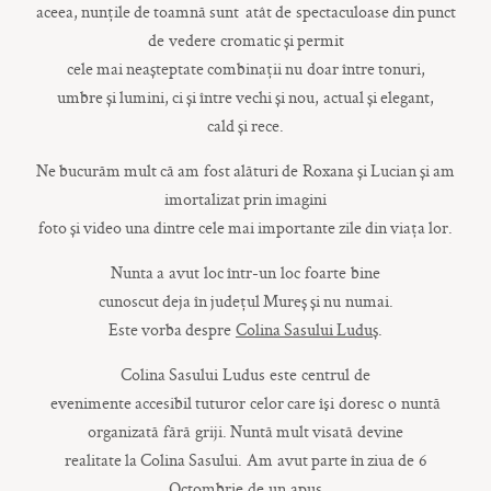
aceea,
nunțile
de
toamnă
sunt
atât
de spectaculoase
din
punct
de vedere cromatic
și
permit
cele
mai
neașteptate
combinații
nu doar
între
tonuri,
umbre
și
lumini,
ci
și
între
vechi
și
nou, actual
și
elegant,
cald
și
rece.
Ne
bucurăm
mult
că
am fost
alături
de Roxana
și
Lucian
și
am
imortalizat
prin
imagini
foto
și
video
una
dintre
cele
mai
importante
zile
din
viața
lor.
Nunta
a avut loc
într
-un loc foarte bine
cunoscut
deja
în
județul
Mureș
și
nu numai.
Este
vorba
despre
Colina
Sasului
Luduș
.
Colina
Sasului Ludus este centrul de
evenimente
accesibil
tuturor celor
care
îşi doresc o nuntă
organizată fără griji.
Nuntă
mult
visată devine
realitate
la
Colina
Sasului. Am avut
parte
în
ziua
de 6
Octombrie de un apus