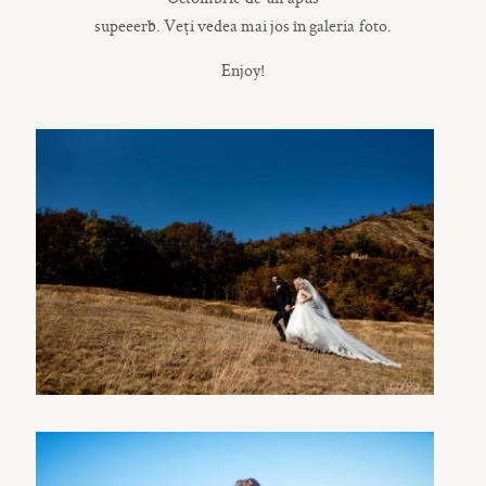
supeeerb.
Veți
vedea
mai
jos
în
galeria foto.
Enjoy!