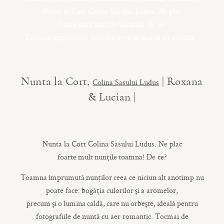
CONTACT
Nunta la Cort Colina Sasului Ludus. Ne plac
foarte mult nunțile toamna! De ce?
Toamna împrumută nunților ceea ce niciun alt anotim...
COPYRIGHT © 2017 • PAUL BUDUSAN
Nunta la Cort,
| Roxana
Colina Sasului Ludus
& Lucian |
Nunta la Cort Colina Sasului Ludus. Ne plac
foarte
mult
nunțile
toamna
! De ce?
Toamna
împrumută
nunților
ceea ce niciun
alt
anotimp nu
poate face:
bogăția
culorilor
și
a aromelor,
precum
și
o
lumina
caldă
,
care
nu
orbește
,
ideală
pentru
fotografiile de
nuntă
cu aer romantic. Tocmai de