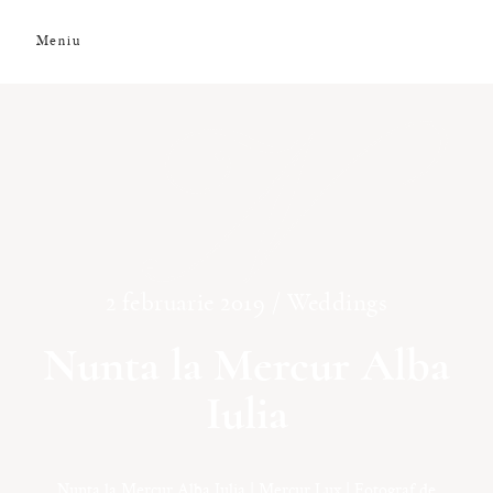
Meniu
N
DESPRE NOI
GALERIE FOTO
GALERIE VIDEO
2 februarie 2019 /
Weddings
PREMII
Nunta la Mercur Alba
Iulia
CLIENȚI
Nunta la Mercur Alba Iulia | Mercur Lux | Fotograf de