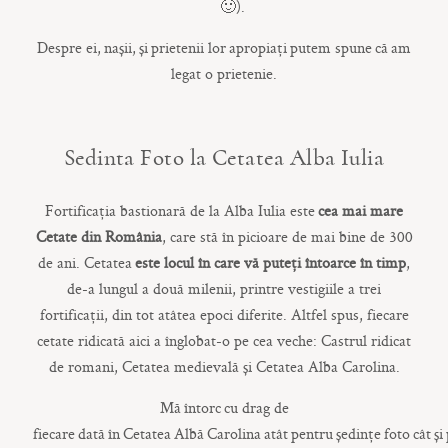
🙂
).
Despre ei,
nașii
,
și
prietenii lor
apropiați
putem spune
că
am
legat o prietenie.
Sedinta Foto la Cetatea Alba Iulia
Fortificația bastionară de la Alba Iulia este
cea mai mare
Cetate din România
, care stă în picioare de mai bine de 300
de ani. Cetatea
este locul în care vă puteți întoarce în timp
,
de-a lungul a două milenii, printre vestigiile a trei
fortificații, din tot atâtea epoci diferite. Altfel spus, fiecare
cetate ridicată aici a înglobat-o pe cea veche: Castrul ridicat
de romani, Cetatea medievală și Cetatea Alba Carolina.
Mă
întorc
cu drag de
fiecare
dată
în
Cetatea
Albă
Carolina
atât
pentru
ședințe
foto
cât
și