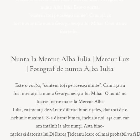
CONTACT
nunta Alba Iulia Este o vorbă,
"suntem toți pe aceeași minte". Cam așa au
fost invitații la nunta Georgianei și a lui Mihai. O nuntă nu
foarte fo...
COPYRIGHT © 2017 • PAUL BUDUSAN
Nunta la Mercur Alba Iulia | Mercur Lux
| Fotograf de nunta Alba Iulia
Este o
vorbă
, “suntem
toți
pe
aceeași
minte”.
Cam
așa
au
fost
invitații
la
nunta
Georgianei
și
a lui Mihai. O
nuntă
nu
foarte
foarte
mare la Mercur Alba
Iulia,
cu
invitați
de
vârste
diferite bine-
nțeles
, dar
toți
de o
nebunie
maximă
. S-a distrat
lumea
,
inclusiv
noi,
așa
cum rar
am
întâlnit
la alte
nunți
.
Asta
bine-
nțeles
și
datorită
lui
Dj
Rareș
Țicleanu
(
care
cel
mai
probabil
va
fi
D