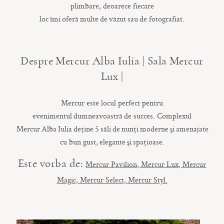
plimbare, deoarece fiecare
loc
îmi
oferă
multe
de
văzut
sau
de fotografiat.
Despre Mercur Alba Iulia | Sala Mercur
Lux |
Mercur este locul perfect pentru
evenimentul
dumneavoastră
de succes. Complexul
Mercur
Alba
Iulia
deține
5
săli
de
nunți
moderne
și
amenajate
cu bun gust,
elegante
și
spațioase
.
Este vorba de:
Mercur Pavilion, Mercur Lux, Mercur
Magic, Mercur Select, Mercur Styl.