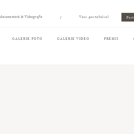
/
 documentară & Videografie
Vezi portofoliul
Por
GALERIE FOTO
GALERIE VIDEO
PREMII