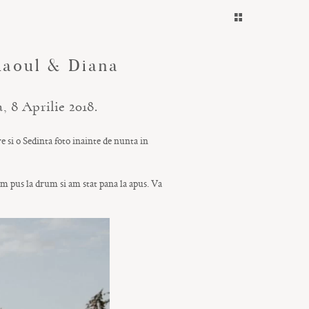
 Raoul & Diana
, 8 Aprilie 2018.
 si o Sedinta foto inainte de nunta in
m pus la drum si am stat pana la apus. Va