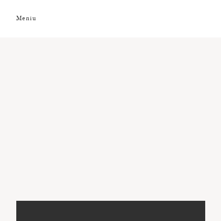
Meniu
DESPRE NOI
GALERIE FOTO
GALERIE VIDEO
PREMII
CLIENȚI