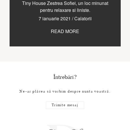
CONTACT
Tiny House Zestrea Sofiei, un loc minunat
pentru relaxare si liniste.
7 ianuarie 2021
/
Calatorii
READ MORE
COPYRIGHT © 2017 • PAUL BUDUSAN
Întrebări?
Ne-ar plăcea să vorbim despre nunta voastră.
Trimite mesaj