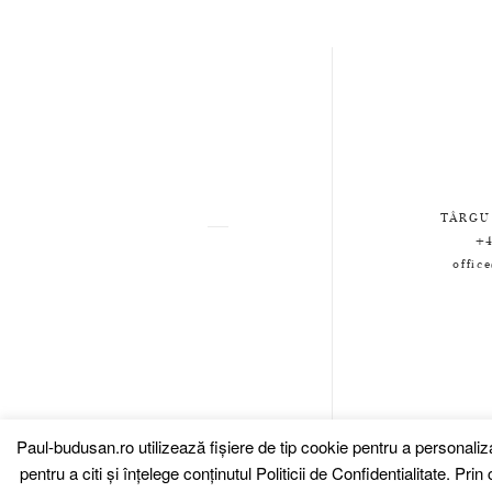
TÂRGU
+4
offic
Paul-budusan.ro utilizează fişiere de tip cookie pentru a personali
pentru a citi și înțelege conținutul
Politicii de Confidentialitate.
Prin c