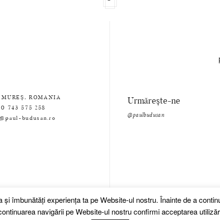
 MUREȘ, ROMANIA
Urmărește-ne
0 743 575 258
@paulbudusan
e@paul-budusan.ro
za și îmbunătăți experiența ta pe Website-ul nostru. Înainte de a cont
ontinuarea navigării pe Website-ul nostru confirmi acceptarea utilizări