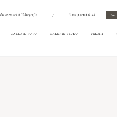
/
 documentară & Videografie
Vezi portofoliul
Por
GALERIE FOTO
GALERIE VIDEO
PREMII