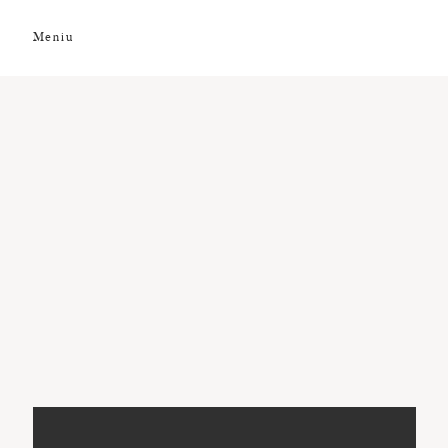
Meniu
DESPRE NOI
GALERIE FOTO
GALERIE VIDEO
PREMII
CLIENȚI