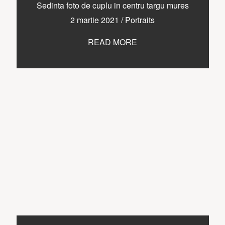
CONTACT
Sedinta foto de cuplu in centru targu mures
2 martie 2021
/
Portraits
READ MORE
COPYRIGHT © 2017 • PAUL BUDUSAN