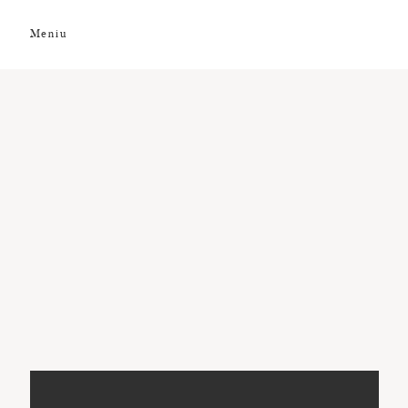
Meniu
DESPRE NOI
GALERIE FOTO
GALERIE VIDEO
PREMII
CLIENȚI