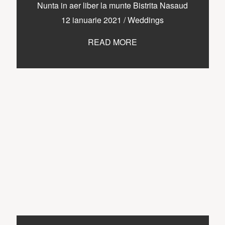
CONTACT
Nunta in aer liber la munte Bistrita Nasaud
12 ianuarie 2021
/
Weddings
READ MORE
COPYRIGHT © 2017 • PAUL BUDUSAN