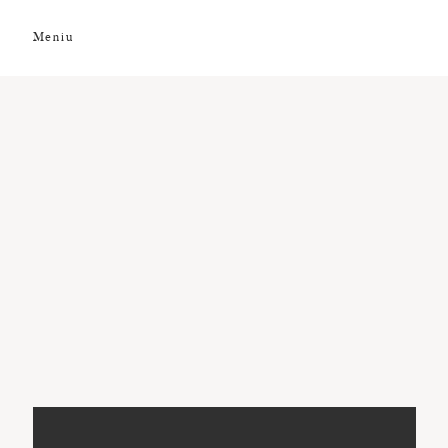
Meniu
DESPRE NOI
GALERIE FOTO
GALERIE VIDEO
PREMII
CLIENȚI