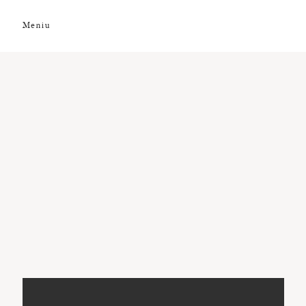
Meniu
DESPRE NOI
GALERIE FOTO
GALERIE VIDEO
PREMII
CLIENȚI