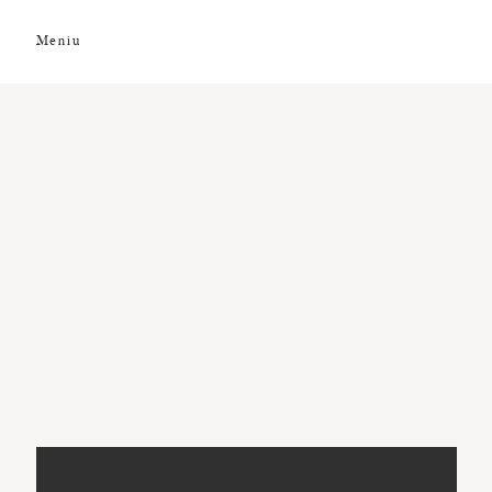
Meniu
DESPRE NOI
GALERIE FOTO
GALERIE VIDEO
PREMII
CLIENȚI