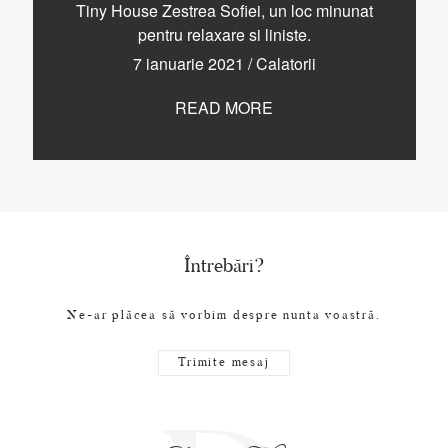
CONTACT
Tiny House Zestrea Sofiei, un loc minunat
pentru relaxare si liniste.
7 ianuarie 2021
/
Calatorii
READ MORE
COPYRIGHT © 2017 • PAUL BUDUSAN
Întrebări?
Ne-ar plăcea să vorbim despre nunta voastră.
Trimite mesaj