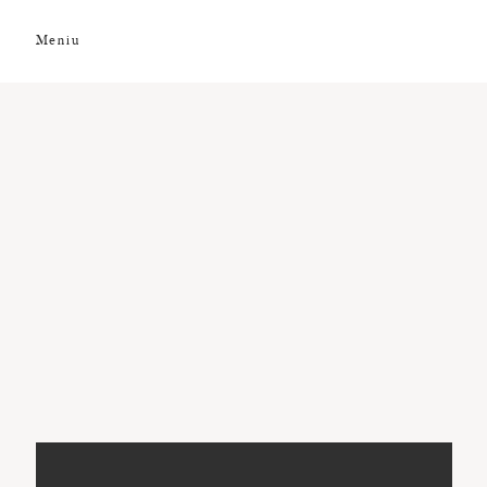
Meniu
DESPRE NOI
GALERIE FOTO
GALERIE VIDEO
PREMII
CLIENȚI