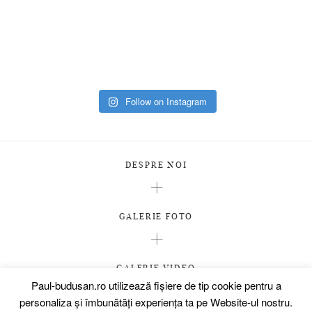
Follow on Instagram
DESPRE NOI
GALERIE FOTO
GALERIE VIDEO
Paul-budusan.ro utilizează fişiere de tip cookie pentru a
PREMII
personaliza și îmbunătăți experiența ta pe Website-ul nostru.