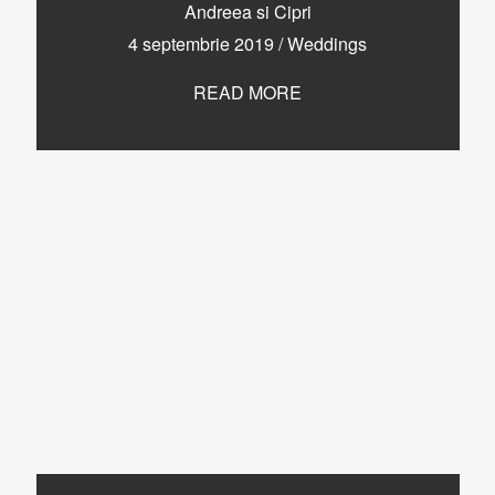
CONTACT
Andreea si Cipri
4 septembrie 2019
/
Weddings
READ MORE
COPYRIGHT © 2017 • PAUL BUDUSAN