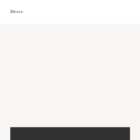
Meniu
DESPRE NOI
GALERIE FOTO
GALERIE VIDEO
PREMII
CLIENȚI