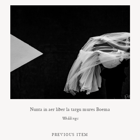
Nunta in aer liber la targu mures Boema
Weddings
PREVIOUS ITEM