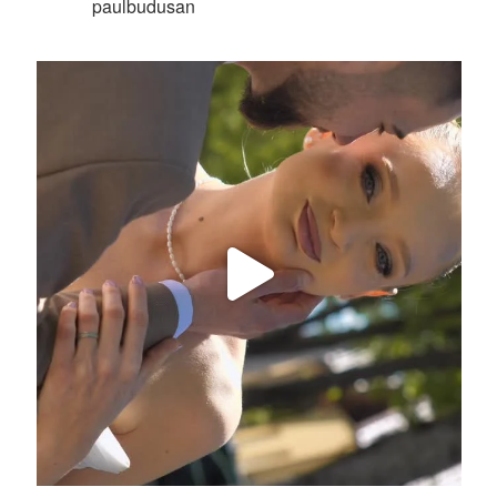
paulbudusan