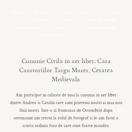
CONTACT
Cununie Civila in aer liber, Casa Casatoriilor Targu Mures,
Cetatea Medievala Am participat in calitate de nasi la
cununia in aer liber dintre Andrea si Catalin care sunt
COPYRIGHT © 2017 • PAUL BUDUSAN
prietenii nostri si mai nou ...
Cununie Civila in aer liber, Casa
Casatoriilor Targu Mures, Cetatea
Medievala
Am participat in calitate de nasi la cununia in aer liber
dintre Andrea si Catalin care sunt prietenii nostri si mai nou
finii nostri. Intr-o zi frumoasa de Octombrie dupa
ceremonie am trecut la rolul de fotograf si le-am facut o
scurta sedinta foto de care sunt foarte mandru.