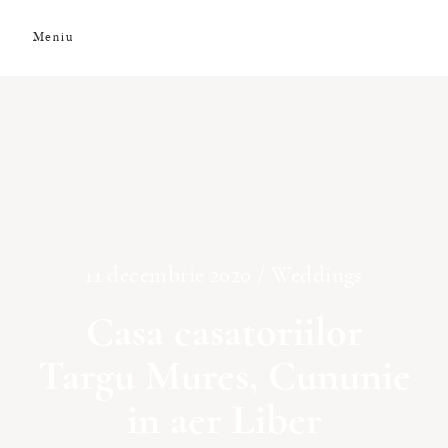
Meniu
C
DESPRE NOI
GALERIE FOTO
GALERIE VIDEO
11 decembrie 2020 /
Weddings
PREMII
Casa casatoriilor
Targu Mures, Cununie
CLIENȚI
in aer Liber