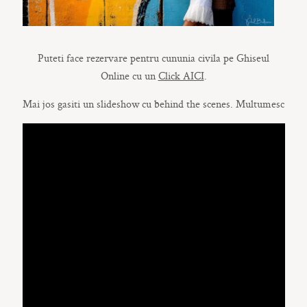
Puteti face rezervare pentru cununia civila pe Ghiseul
Online cu un
Click AICI
.
Mai jos gasiti un slideshow cu behind the scenes. Multumesc