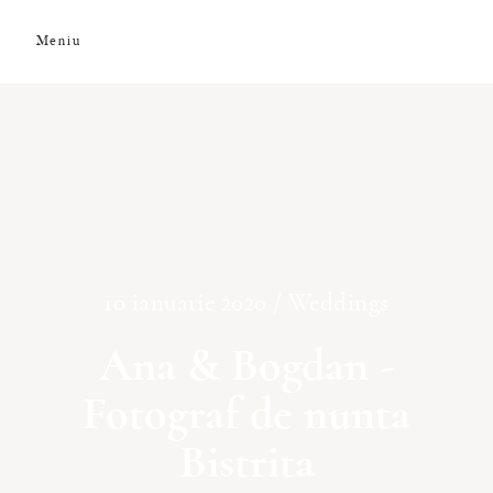
Meniu
A
DESPRE NOI
GALERIE FOTO
GALERIE VIDEO
10 ianuarie 2020 /
Weddings
PREMII
Ana & Bogdan -
Fotograf de nunta
CLIENȚI
Bistrita