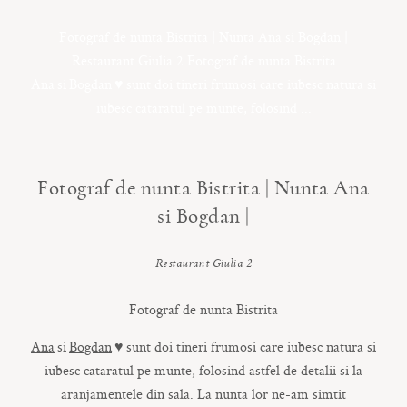
CONTACT
Fotograf de nunta Bistrita | Nunta Ana si Bogdan |
Restaurant Giulia 2 Fotograf de nunta Bistrita
Ana si Bogdan ♥️ sunt doi tineri frumosi care iubesc natura si
COPYRIGHT © 2017 • PAUL BUDUSAN
iubesc cataratul pe munte, folosind ...
Fotograf de nunta Bistrita | Nunta Ana
si Bogdan |
Restaurant Giulia 2
Fotograf de nunta Bistrita
Ana
si
Bogdan
♥️
sunt doi tineri frumosi care iubesc natura si
iubesc cataratul pe munte, folosind astfel de detalii si la
aranjamentele din sala. La nunta lor ne-am simtit