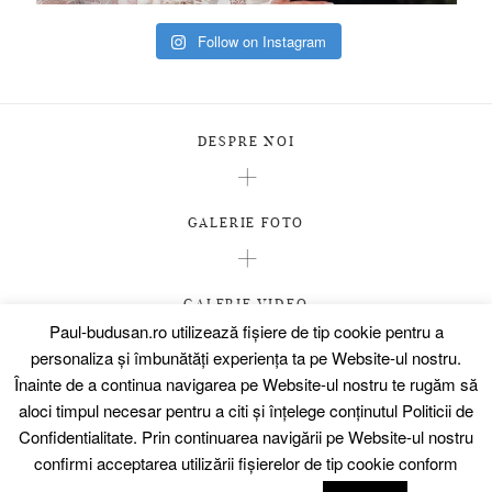
Follow on Instagram
DESPRE NOI
GALERIE FOTO
GALERIE VIDEO
Paul-budusan.ro utilizează fişiere de tip cookie pentru a
PREMII
personaliza și îmbunătăți experiența ta pe Website-ul nostru.
CLIENȚI
Înainte de a continua navigarea pe Website-ul nostru te rugăm să
aloci timpul necesar pentru a citi și înțelege conținutul
Politicii de
CONTACT
Confidentialitate.
Prin continuarea navigării pe Website-ul nostru
confirmi acceptarea utilizării fişierelor de tip cookie conform
COPYRIGHT © 2018-2020 • PAUL BUDUSAN