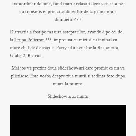
extraordinar de bine, fiind foarte relaxati deoarece asta ne-
au transmis ei prin atitudinea lor de la prima ora a
diminetii.
?
?
?
Distractia a fost pe masura asteptarilor, avandu-i pe cei de
la
Trupa Policrom
?
?
?
, impreuna cu miri si cu invitati cu
mare chef de distractie. Party-ul a avut loc la Restaurant
Giulia 2, Bistrita.
Mai jos va prezint doua slideshow-uri care promit ca nu va
plictisesc. Este vorba despre ziua nuntii si sedinta foto dupa
nunta la munte.
Slideshow ziua nuntii