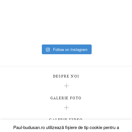
Follow on Instagram
DESPRE NOI
GALERIE FOTO
GALERIE VIDEO
Paul-budusan.ro utilizează fişiere de tip cookie pentru a
PREMII