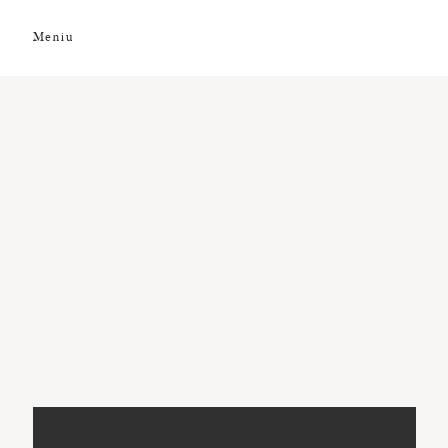
Meniu
DESPRE NOI
GALERIE FOTO
GALERIE VIDEO
PREMII
CLIENȚI